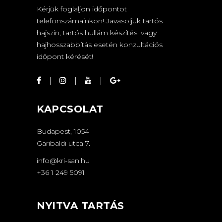
Kérjük foglaljon időpontot
telefonszámainkon! Javasoljuk tartós
hajszín, tartós hullám készítés, vagy
hajhosszabbítás esetén konzultációs
időpont kérését!
KAPCSOLAT
Budapest, 1054
Garibaldi utca 7.
info@kri-san.hu
+36 1 249 5091
NYITVA TARTÁS