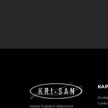
KA
Budap
Gariba
Kérjük foglaljon időpontot