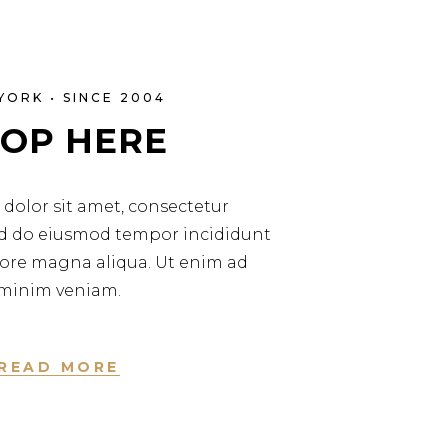
YORK • SINCE 2004
OP HERE
dolor sit amet, consectetur
sed do eiusmod tempor incididunt
lore magna aliqua. Ut enim ad
minim veniam.
READ MORE