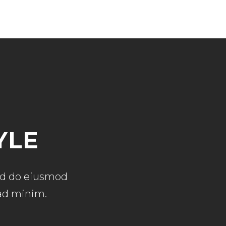
YLE
sed do eiusmod
 ad minim.