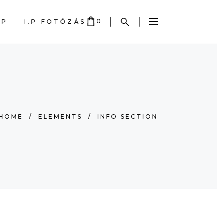
0
OP
I.P FOTÓZÁS
 EMPTY.
HOME
/
ELEMENTS
/
INFO SECTION