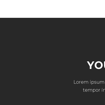
YO
Lorem ipsum d
tempor in