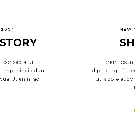
 2004
NEW 
 STORY
SH
, consectetur
Lorem ipsum 
d tempor incididunt
adipisicing elit, 
iqua. Ut enim ad
ut labore et do
.
E