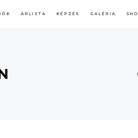
IÓK
ÁRLISTA
KÉPZÉS
GALÉRIA
SH
CART IS
N