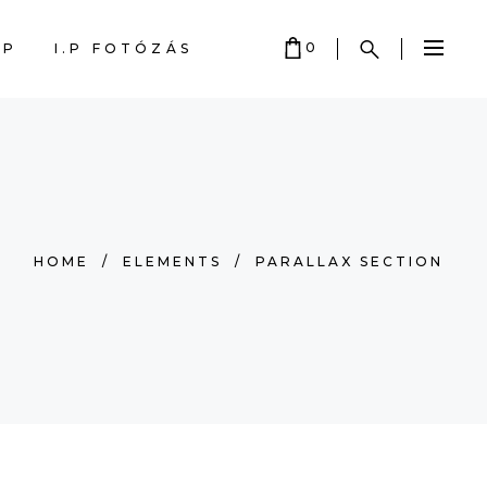
0
OP
I.P FOTÓZÁS
CART IS EMPTY.
HOME
/
ELEMENTS
/
PARALLAX SECTION