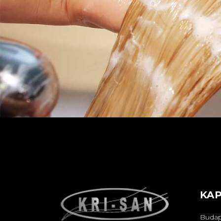
KA
Budap