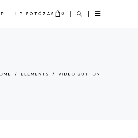
0
OP
I.P FOTÓZÁS
 EMPTY.
OME
/
ELEMENTS
/
VIDEO BUTTON