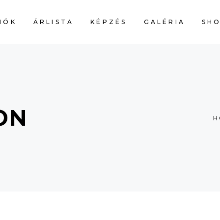
IÓK
ÁRLISTA
KÉPZÉS
GALÉRIA
SH
CART IS
ON
H