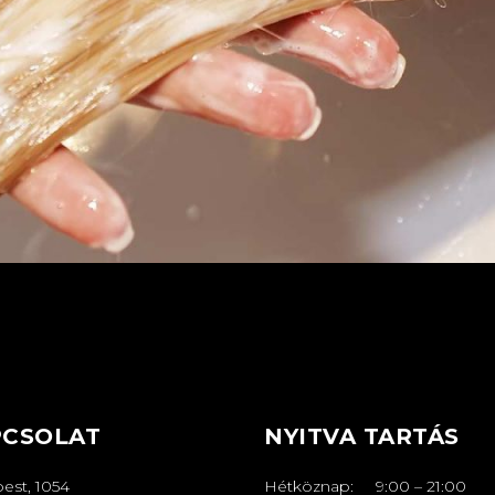
PCSOLAT
NYITVA TARTÁS
est, 1054
Hétköznap:
9:00
–
21
:00