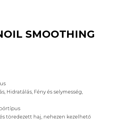
OIL SMOOTHING
pus
ás, Hidratálás, Fény és selymesség,
bőrtípus
és töredezett haj, nehezen kezelhető