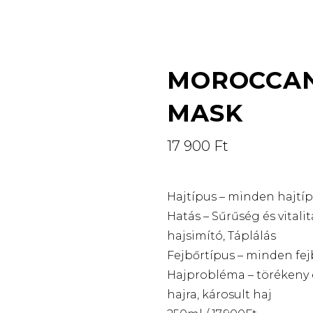
MOROCCAN
MASK
17 900
Ft
Hajtípus – minden hajtí
Hatás – Sűrűség és vitalit
hajsimító, Táplálás
Fejbőrtípus – minden fej
Hajprobléma – törékeny 
hajra, károsult haj