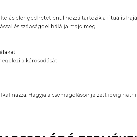
lás elengedhetetlenül hozzá tartozik a rituális hajá
tással és szépséggel hálálja majd meg.
zálakat
 megelőzi a károsodását
almazza. Hagyja a csomagoláson jelzett ideig hatni, 