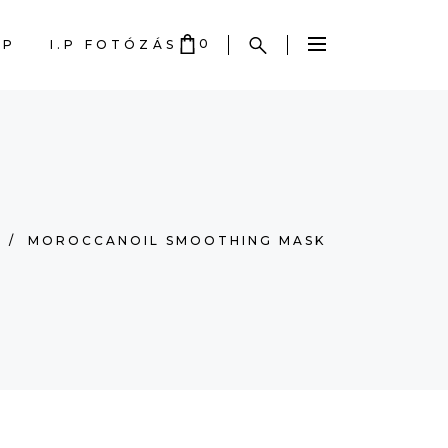
0
OP
I.P FOTÓZÁS
 EMPTY.
/
MOROCCANOIL SMOOTHING MASK