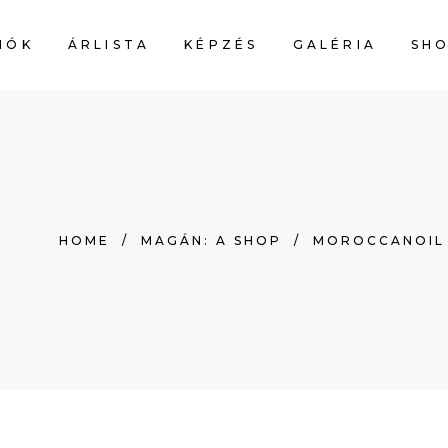
IÓK
ÁRLISTA
KÉPZÉS
GALÉRIA
SH
CART IS
HOME
/
MAGÁN: A SHOP
/
MOROCCANOIL