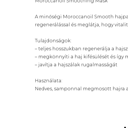
Moroccanoil Smoothing Mask
A minőségi Moroccanoil Smooth hajpako
regenerálással és meglátja, hogy vitali
Tulajdonságok:
– teljes hosszukban regenerálja a hajs
– megkönnyíti a haj kifésülését és így
– javítja a hajszálak rugalmasságát
Használata:
Nedves, samponnal megmosott hajra alk