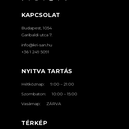
KAPCSOLAT
Budapest, 1054
Garibaldi utca 7.
info@kri-san.hu
+36 1 249 5091
NYITVA TARTÁS
Hétköznap:
9:00
–
21
:00
Szombaton:
10:00
–
15:00
Vasárnap: ZÁRVA
TÉRKÉP