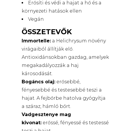
Erősíti és védi a hajat a hő és a
környezeti hatások ellen
Vegán
ÖSSZETEVŐK
Immortelle:
a Helichrysum növény
virágaiból állítják elő.
Antioxidánsokban gazdag, amelyek
megakadályozzák a haj
károsodását.
Bogáncs olaj:
erősebbé,
fényesebbé és testesebbé teszi a
hajat. A fejbőrbe hatolva gyógyítja
a száraz, hámló bőrt.
Vadgesztenye mag
kivonat:
erőssé, fényessé és testessé
teszi a hajat.