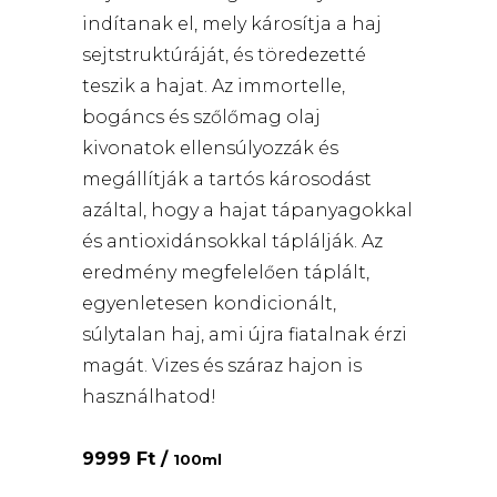
indítanak el, mely károsítja a haj
sejtstruktúráját, és töredezetté
teszik a hajat. Az immortelle,
bogáncs és szőlőmag olaj
kivonatok ellensúlyozzák és
megállítják a tartós károsodást
azáltal, hogy a hajat tápanyagokkal
és antioxidánsokkal táplálják. Az
eredmény megfelelően táplált,
egyenletesen kondicionált,
súlytalan haj, ami újra fiatalnak érzi
magát. Vizes és száraz hajon is
használhatod!
9999 Ft /
100ml