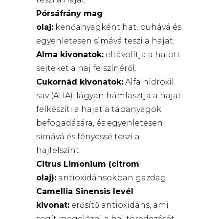
Pórsáfrány mag
olaj:
kenőanyagként hat, puhává és
egyenletesen simává teszi a hajat.
Alma kivonatok:
eltávolítja a halott
sejteket a haj felszínéről.
Cukornád kivonatok:
Alfa hidroxil
sav (AHA): lágyan hámlasztja a hajat,
felkészíti a hajat a tápanyagok
befogadására, és egyenletesen
simává és fényessé teszi a
hajfelszínt.
Citrus Limonium (citrom
olaj):
antioxidánsokban gazdag.
Camellia Sinensis levél
kivonat:
erősítő antioxidáns, ami
segít megelőzni a haj töredezését.