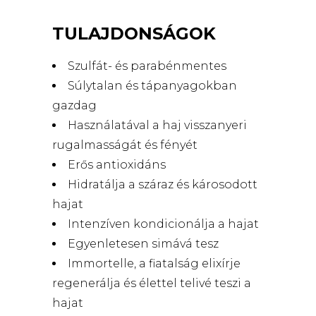
TULAJDONSÁGOK
Szulfát- és parabénmentes
Súlytalan és tápanyagokban
gazdag
Használatával a haj visszanyeri
rugalmasságát és fényét
Erős antioxidáns
Hidratálja a száraz és károsodott
hajat
Intenzíven kondicionálja a hajat
Egyenletesen simává tesz
Immortelle, a fiatalság elixírje
regenerálja és élettel telivé teszi a
hajat