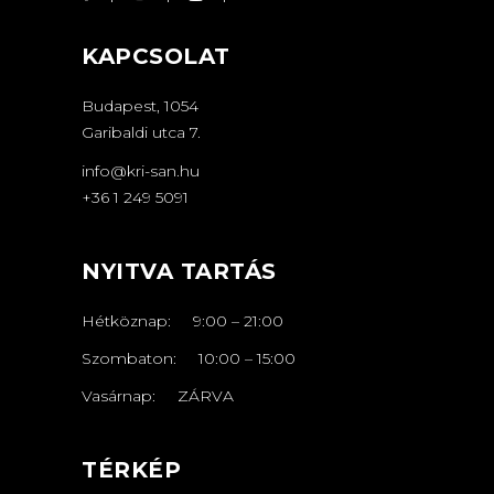
KAPCSOLAT
Budapest, 1054
Garibaldi utca 7.
info@kri-san.hu
+36 1 249 5091
NYITVA TARTÁS
Hétköznap:
9:00
–
21
:00
Szombaton:
10:00
–
15:00
Vasárnap: ZÁRVA
TÉRKÉP