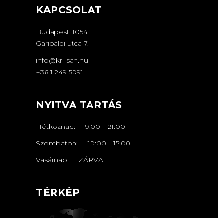
KAPCSOLAT
Budapest, 1054
Garibaldi utca 7.
info@kri-san.hu
+36 1 249 5091
NYITVA TARTÁS
Hétköznap:
9:00
–
21
:00
Szombaton:
10:00
–
15:00
Vasárnap: ZÁRVA
TÉRKÉP