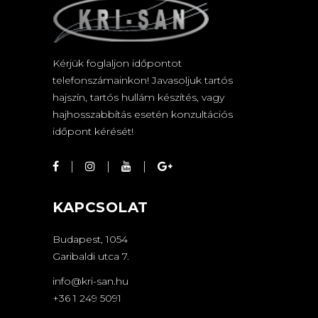
Kérjük foglaljon időpontot
telefonszámainkon! Javasoljuk tartós
hajszín, tartós hullám készítés, vagy
hajhosszabbítás esetén konzultációs
időpont kérését!
KAPCSOLAT
Budapest, 1054
Garibaldi utca 7.
info@kri-san.hu
+36 1 249 5091