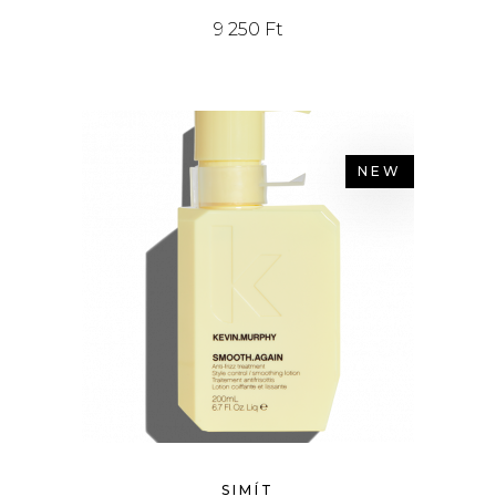
9 250
Ft
NEW
SIMÍT