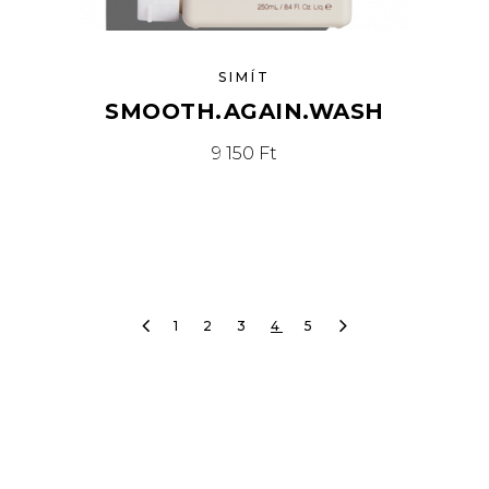
SIMÍT
SMOOTH.AGAIN.WASH
9 150
Ft
1
2
3
4
5