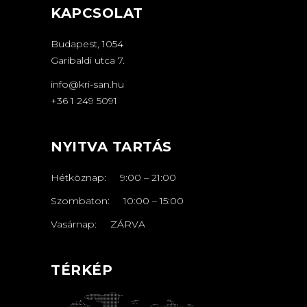
KAPCSOLAT
Budapest, 1054
Garibaldi utca 7.
info@kri-san.hu
+36 1 249 5091
NYITVA TARTÁS
Hétköznap:
9:00
–
21
:00
Szombaton:
10:00
–
15:00
Vasárnap: ZÁRVA
TÉRKÉP